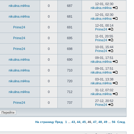
12-01, 02:30
nikulina.mil4na
0
687
nikulina.mil4na
12-01, 02:30
nikulina.mil4na
0
681
nikulina.mil4na
12-01, 00:14
Prime24
0
691
Prime24
11-01, 20:55
Prime24
0
695
Prime24
10-01, 15:44
Prime24
0
698
Prime24
09-01, 17:51
nikulina.mil4na
0
690
nikulina.mil4na
09-01, 17:51
nikulina.mil4na
0
710
nikulina.mil4na
03-01, 13:38
nikulina.mil4na
0
720
nikulina.mil4na
31-12, 07:02
nikulina.mil4na
0
712
nikulina.mil4na
27-12, 20:52
Prime24
0
737
Prime24
На страницу
Пред.
1
...
43
,
44
,
45
,
46
,
47
,
48
,
49
...
56
След.