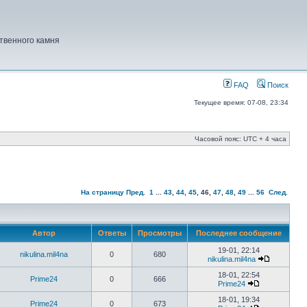
твенного камня
FAQ
Поиск
Текущее время: 07-08, 23:34
Часовой пояс: UTC + 4 часа
На страницу
Пред.
1
...
43
,
44
,
45
,
46
,
47
,
48
,
49
...
56
След.
Автор
Ответы
Просмотры
Последнее сообщение
19-01, 22:14
nikulina.mil4na
0
680
nikulina.mil4na
18-01, 22:54
Prime24
0
666
Prime24
18-01, 19:34
Prime24
0
673