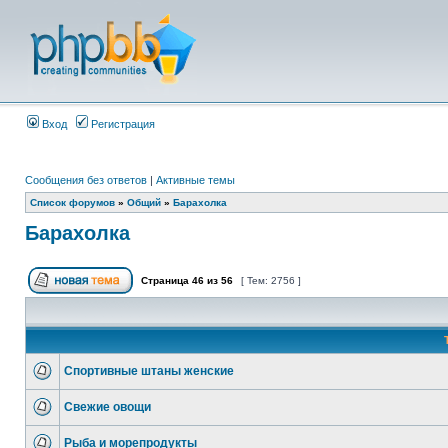
Вход
Регистрация
Сообщения без ответов
|
Активные темы
Список форумов
»
Общий
»
Барахолка
Барахолка
Страница
46
из
56
[ Тем: 2756 ]
Спортивные штаны женские
Свежие овощи
Рыба и морепродукты