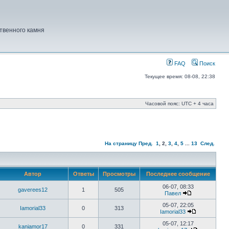
твенного камня
FAQ
Поиск
Текущее время: 08-08, 22:38
Часовой пояс: UTC + 4 часа
На страницу
Пред.
1
,
2
,
3
,
4
,
5
...
13
След.
Автор
Ответы
Просмотры
Последнее сообщение
06-07, 08:33
gaverees12
1
505
Павел
05-07, 22:05
Iamorial33
0
313
Iamorial33
05-07, 12:17
kaniamor17
0
331