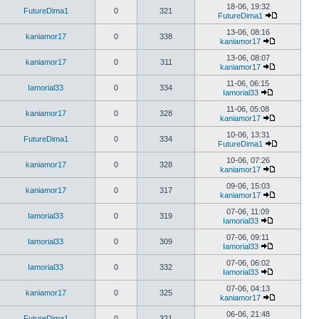
18-06, 19:32
FutureDima1
0
321
FutureDima1
13-06, 08:16
kaniamor17
0
338
kaniamor17
13-06, 08:07
kaniamor17
0
311
kaniamor17
11-06, 06:15
Iamorial33
0
334
Iamorial33
11-06, 05:08
kaniamor17
0
328
kaniamor17
10-06, 13:31
FutureDima1
0
334
FutureDima1
10-06, 07:26
kaniamor17
0
328
kaniamor17
09-06, 15:03
kaniamor17
0
317
kaniamor17
07-06, 11:09
Iamorial33
0
319
Iamorial33
07-06, 09:11
Iamorial33
0
309
Iamorial33
07-06, 06:02
Iamorial33
0
332
Iamorial33
07-06, 04:13
kaniamor17
0
325
kaniamor17
06-06, 21:48
FutureDima1
0
321