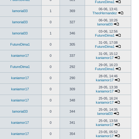
FutureDima1
06-06, 13:41
Iamorial33
1
369
TheoHernandez
06-06, 10:26
Iamorial33
0
327
Iamorial33
03-06, 12:56
Iamorial33
1
346
FutureDima1
31-05, 17:08
FutureDima1
0
305
FutureDima1
31-05, 15:12
kaniamor17
0
337
kaniamor17
29-05, 16:23
FutureDima1
0
292
FutureDima1
28-05, 14:46
kaniamor17
0
290
kaniamor17
28-05, 13:38
kaniamor17
0
309
kaniamor17
25-05, 16:24
kaniamor17
0
348
kaniamor17
25-05, 14:35
Iamorial33
0
344
Iamorial33
25-05, 13:58
kaniamor17
0
341
kaniamor17
23-05, 05:52
kaniamor17
0
354
kaniamor17