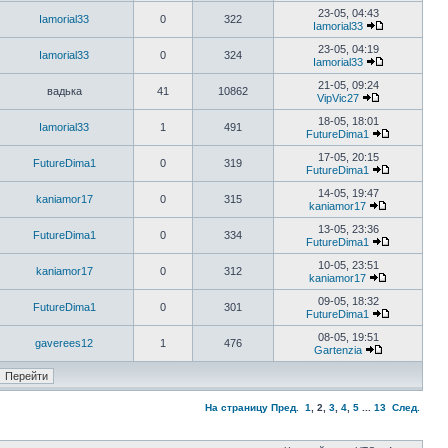
23-05, 04:43
Iamorial33
0
322
Iamorial33
23-05, 04:19
Iamorial33
0
324
Iamorial33
21-05, 09:24
вадька
41
10862
VipVic27
18-05, 18:01
Iamorial33
1
491
FutureDima1
17-05, 20:15
FutureDima1
0
319
FutureDima1
14-05, 19:47
kaniamor17
0
315
kaniamor17
13-05, 23:36
FutureDima1
0
334
FutureDima1
10-05, 23:51
kaniamor17
0
312
kaniamor17
09-05, 18:32
FutureDima1
0
301
FutureDima1
08-05, 19:51
gaverees12
1
476
Gartenzia
На страницу
Пред.
1
,
2
,
3
,
4
,
5
...
13
След.