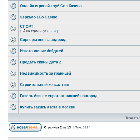
Онлайн игровой клуб Сол Казино
Зеркало 1Go Сasino
СПОРТ
[
На страницу:
1
,
2
,
3
]
Серверы впн на андроид
Изготовление бейджей
Продать скины дота 2
Недвижимость за границей
Строительный консалтинг
Газель бизнес евротент нижний новгород
Купить закись азота в москве
Показать 
Страница
2
из
13
[ Тем: 632 ]