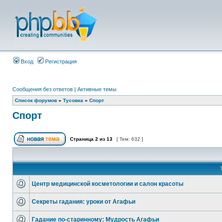
Вход
Регистрация
Сообщения без ответов
|
Активные темы
Список форумов
»
Тусовка
»
Спорт
Спорт
Страница
2
из
13
[ Тем: 632 ]
Центр медицинской косметологии и салон красоты
Секреты гадания: уроки от Агафьи
Гадание по-старинному: Мудрость Агафьи