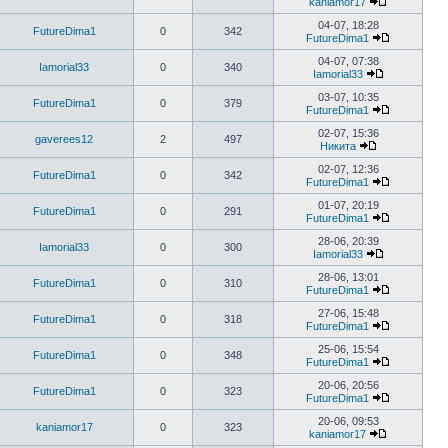
kaniamor17
04-07, 18:28
FutureDima1
0
342
FutureDima1
04-07, 07:38
Iamorial33
0
340
Iamorial33
03-07, 10:35
FutureDima1
0
379
FutureDima1
02-07, 15:36
gaverees12
2
497
Никита
02-07, 12:36
FutureDima1
0
342
FutureDima1
01-07, 20:19
FutureDima1
0
291
FutureDima1
28-06, 20:39
Iamorial33
0
300
Iamorial33
28-06, 13:01
FutureDima1
0
310
FutureDima1
27-06, 15:48
FutureDima1
0
318
FutureDima1
25-06, 15:54
FutureDima1
0
348
FutureDima1
20-06, 20:56
FutureDima1
0
323
FutureDima1
20-06, 09:53
kaniamor17
0
323
kaniamor17