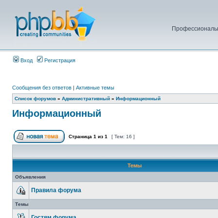
Профессиональн
Вход
Регистрация
Сообщения без ответов
|
Активные темы
Список форумов
»
Административный
»
Информационный
Информационный
Страница
1
из
1
[ Тем: 16 ]
Темы
Объявления
Правила форума
Темы
Гостям форума