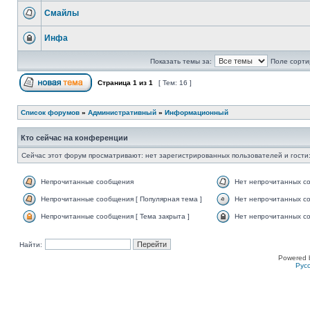
Смайлы
Инфа
Показать темы за:
Поле сорти
Страница
1
из
1
[ Тем: 16 ]
Список форумов
»
Административный
»
Информационный
Кто сейчас на конференции
Сейчас этот форум просматривают: нет зарегистрированных пользователей и гости:
Непрочитанные сообщения
Нет непрочитанных с
Непрочитанные сообщения [ Популярная тема ]
Нет непрочитанных со
Непрочитанные сообщения [ Тема закрыта ]
Нет непрочитанных со
Найти:
Powered 
Рус