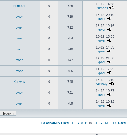
19-12, 14:38
Prime24
0
725
Prime24
18-12, 20:10
qwer
0
719
qwer
18-12, 19:16
qwer
0
712
qwer
15-12, 15:33
qwer
0
754
qwer
15-12, 14:53
qwer
0
748
qwer
14-12, 21:30
qwer
0
747
qwer
14-12, 17:25
qwer
0
755
qwer
14-12, 15:19
Kenway
0
748
Kenway
14-12, 10:37
qwer
0
721
qwer
14-12, 10:32
qwer
0
759
qwer
На страницу
Пред.
1
...
7
,
8
,
9
,
10
,
11
,
12
,
13
...
18
След.