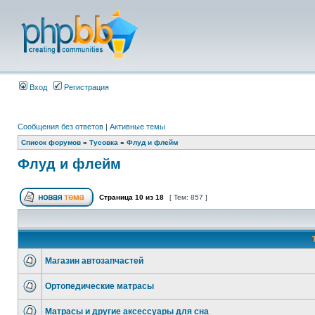
Вход
Регистрация
Сообщения без ответов
|
Активные темы
Список форумов
»
Тусовка
»
Флуд и флейм
Флуд и флейм
Страница
10
из
18
[ Тем: 857 ]
Магазин автозапчастей
Ортопедические матрасы
Матрасы и другие аксессуары для сна