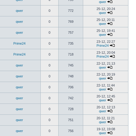
qwer
25-12, 20:24
qwer
0
772
qwer
25-12, 20:11
qwer
0
769
qwer
25-12, 19:41
qwer
0
757
qwer
23-12, 22:27
Prime24
0
735
Prime24
23-12, 20:04
Prime24
0
718
Prime24
22-12, 21:13
qwer
0
745
qwer
22-12, 20:19
qwer
0
748
qwer
22-12, 11:44
qwer
0
706
qwer
20-12, 12:45
qwer
0
742
qwer
20-12, 12:13
qwer
0
728
qwer
20-12, 11:21
qwer
0
751
qwer
19-12, 19:08
qwer
0
756
qwer