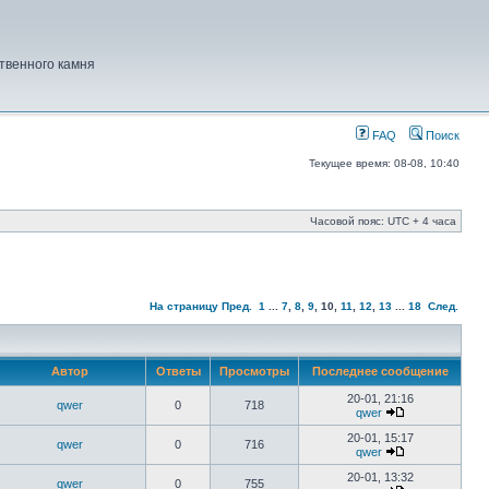
твенного камня
FAQ
Поиск
Текущее время: 08-08, 10:40
Часовой пояс: UTC + 4 часа
На страницу
Пред.
1
...
7
,
8
,
9
,
10
,
11
,
12
,
13
...
18
След.
Автор
Ответы
Просмотры
Последнее сообщение
20-01, 21:16
qwer
0
718
qwer
20-01, 15:17
qwer
0
716
qwer
20-01, 13:32
qwer
0
755