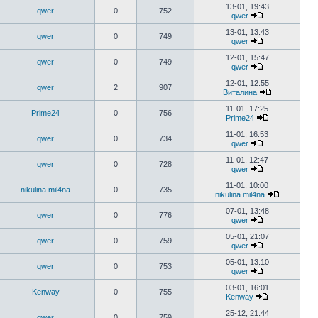
13-01, 19:43
qwer
0
752
qwer
13-01, 13:43
qwer
0
749
qwer
12-01, 15:47
qwer
0
749
qwer
12-01, 12:55
qwer
2
907
Виталина
11-01, 17:25
Prime24
0
756
Prime24
11-01, 16:53
qwer
0
734
qwer
11-01, 12:47
qwer
0
728
qwer
11-01, 10:00
nikulina.mil4na
0
735
nikulina.mil4na
07-01, 13:48
qwer
0
776
qwer
05-01, 21:07
qwer
0
759
qwer
05-01, 13:10
qwer
0
753
qwer
03-01, 16:01
Kenway
0
755
Kenway
25-12, 21:44
qwer
0
759